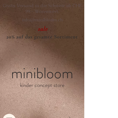
Gratis Versand in die Schweiz ab CHF
99.- Warenwert.
info@minibloom.ch
sale
20% auf das gesamte Sortiment
minibloom
kinder concept store