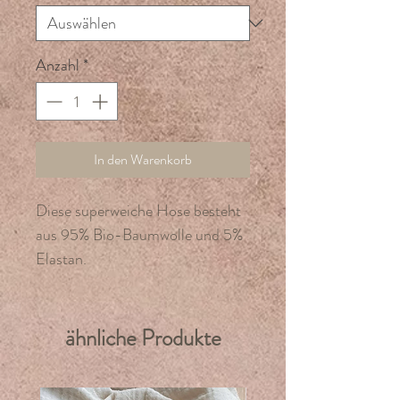
Anzahl
*
In den Warenkorb
Diese superweiche Hose besteht
aus 95% Bio-Baumwolle und 5%
Elastan.
ähnliche Produkte