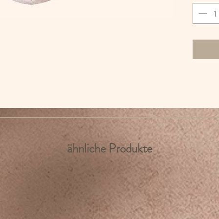
gefüllt
OEKO-T
Grösse
ähnliche Produkte