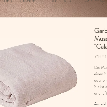
INDER 1-10 JAHRE
OUTDOOR
ACCESSOI
Garb
Muss
"Cal
 CHF 1
Die Mus
einen S
oder ei
Sie ist
und luf
Baumwol
Anzahl
nicht a