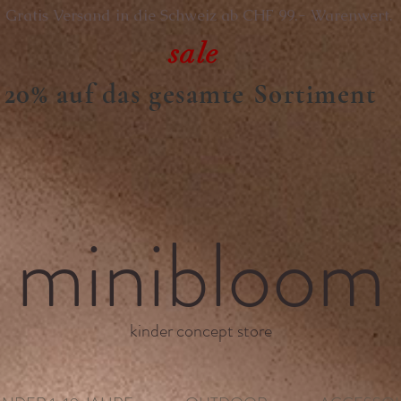
Gratis Versand in die Schweiz ab CHF 99.- Warenwert.
sale
20% auf das gesamte Sortiment
minibloom
kinder concept store