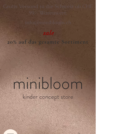
Gratis Versand in die Schweiz ab CHF
99.- Warenwert.
info@minibloom.ch
sale
20% auf das gesamte Sortiment
minibloom
kinder concept store