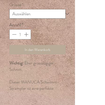
Grösse
*
Anzahl
*
In den Warenkorb
Wichtig:
Eher grosszügiger
Schnitt.
Dieser MANUCA Schwimm-
Strampler ist eine perfekte
Möglichkeit, die Haut
deines Kindes vor der Sonne zu