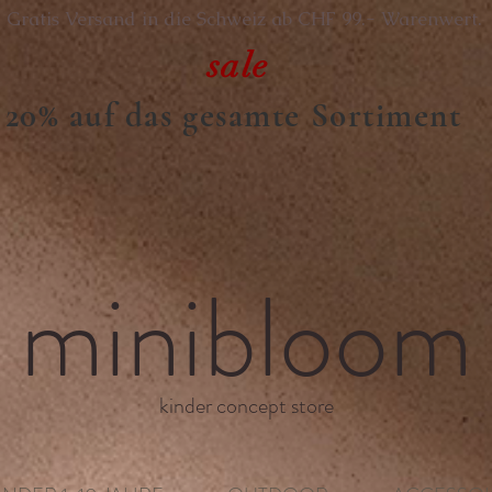
Gratis Versand in die Schweiz ab CHF 99.- Warenwert.
sale
20% auf das gesamte Sortiment
minibloom
kinder concept store