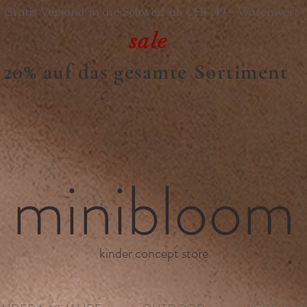
Gratis Versand in die Schweiz ab CHF 99.- Warenwert.
sale
20% auf das gesamte Sortiment
minibloom
kinder concept store