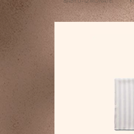
BABY 0-12 MONATE
K