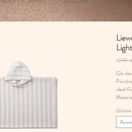
INDER 1-10 JAHRE
OUTDOOR
ACCESSOI
Liew
Ligh
 CHF 4
Gib de
Poncho
ideal f
Materi
Grösse
Ausw