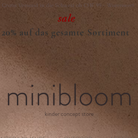
Gratis Versand in die Schweiz ab CHF 99.- Warenwert.
sale
20% auf das gesamte Sortiment
minibloom
kinder concept store