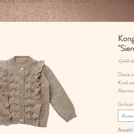
INDER 1-10 JAHRE
OUTDOOR
ACCESSOI
Konge
"Sie
 CHF 6
Diese s
Kind wa
Merinow
Grösse
Ausw
Anzahl