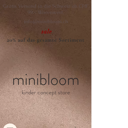
Gratis Versand in die Schweiz ab CHF
99.- Warenwert.
info@minibloom.ch
sale
20% auf das gesamte Sortiment
minibloom
kinder concept store