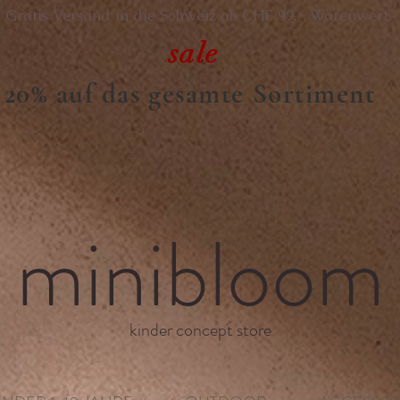
Gratis Versand in die Schweiz ab CHF 99.- Warenwert.
sale
20% auf das gesamte Sortiment
minibloom
kinder concept store