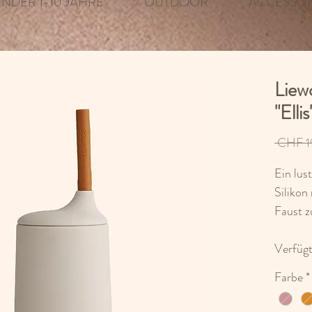
INDER 1-10 JAHRE
OUTDOOR
ACCESSOI
Liew
"Ellis
 CHF 1
Ein lus
Silikon
Faust z
Verfüg
Deckel 
Farbe
*
mit ode
Strohh