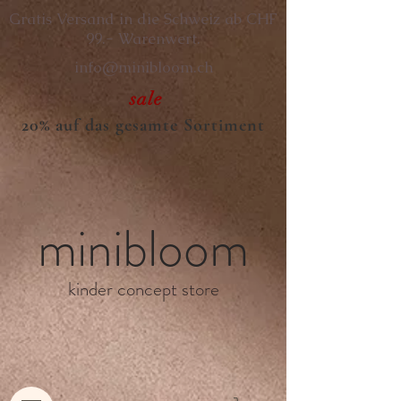
Gratis Versand in die Schweiz ab CHF
99.- Warenwert.
info@minibloom.ch
sale
20% auf das gesamte Sortiment
minibloom
kinder concept store