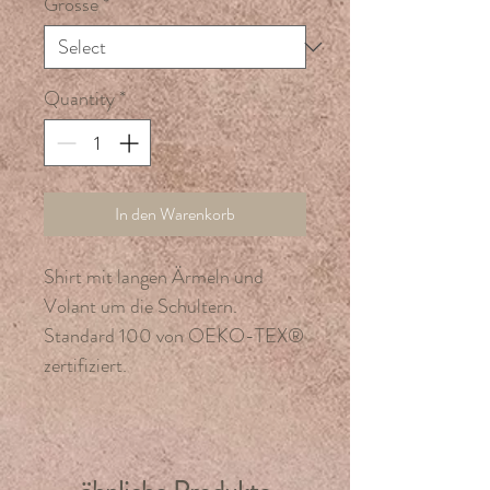
Grösse
*
Quantity
*
In den Warenkorb
Shirt mit langen Ärmeln und
Volant um die Schultern.
Standard 100 von OEKO-TEX®
zertifiziert.
Bio-Baumwolle 95%,
Elasthan 5%