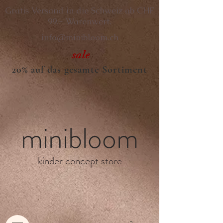
Gratis Versand in die Schweiz ab CHF
99.- Warenwert.
info@minibloom.ch
sale
20% auf das gesamte Sortiment
minibloom
kinder concept store